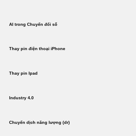
Bỏ
qua
nội
AI trong Chuyển đổi số
dung
Thay pin điện thoại iPhone
Thay pin Ipad
Industry 4.0
Chuyển dịch năng lượng (dr)